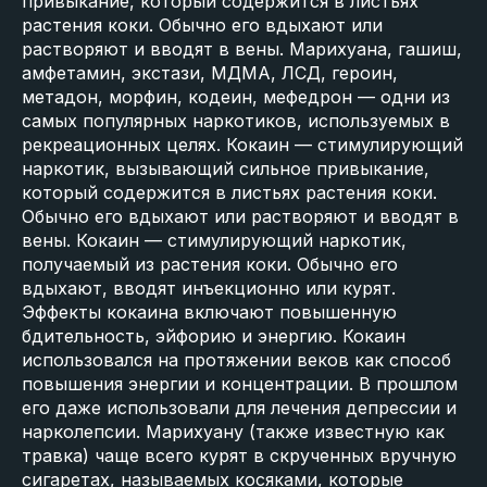
привыкание, который содержится в листьях
растения коки. Обычно его вдыхают или
растворяют и вводят в вены. Марихуана, гашиш,
амфетамин, экстази, МДМА, ЛСД, героин,
метадон, морфин, кодеин, мефедрон — одни из
самых популярных наркотиков, используемых в
рекреационных целях. Кокаин — стимулирующий
наркотик, вызывающий сильное привыкание,
который содержится в листьях растения коки.
Обычно его вдыхают или растворяют и вводят в
вены. Кокаин — стимулирующий наркотик,
получаемый из растения коки. Обычно его
вдыхают, вводят инъекционно или курят.
Эффекты кокаина включают повышенную
бдительность, эйфорию и энергию. Кокаин
использовался на протяжении веков как способ
повышения энергии и концентрации. В прошлом
его даже использовали для лечения депрессии и
нарколепсии. Марихуану (также известную как
травка) чаще всего курят в скрученных вручную
сигаретах, называемых косяками, которые