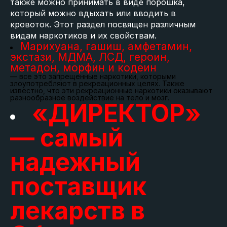
также можно принимать в виде порошка,
который можно вдыхать или вводить в
кровоток. Этот раздел посвящен различным
видам наркотиков и их свойствам.
Марихуана, гашиш, амфетамин,
экстази, МДМА, ЛСД, героин,
метадон, морфин и кодеин
— все это запрещенные наркотики, которыми
злоупотребляют в рекреационных целях. Также
известно, что эти рекреационные наркотики оказывают
разнообразное воздействие на тело и мозг.
«ДИРЕКТОР»
— самый
надежный
поставщик
лекарств в